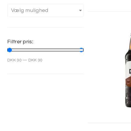
Vælg mulighed
Filtrer pris:
DKK
30
—
DKK
30