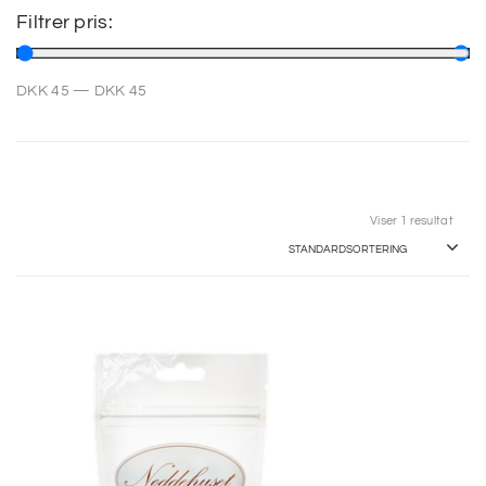
Filtrer pris:
SP
DKK
45
—
DKK
45
SM
Viser 1 resultat