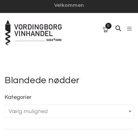
Velkommen
0
HJ
SP
VI
Blandede nødder
W
Kategorier
Vælg mulighed
MI
VI