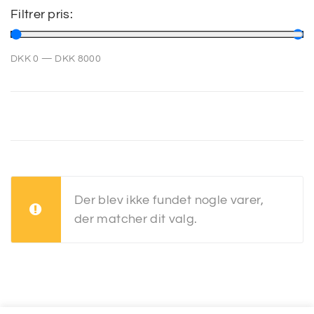
Filtrer pris:
SP
DKK
0
—
DKK
8000
SM
Der blev ikke fundet nogle varer,
der matcher dit valg.