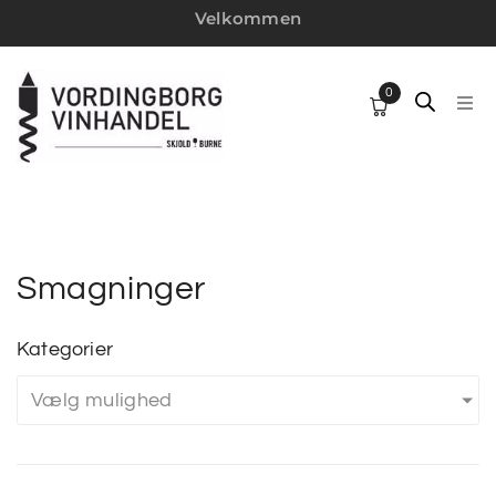
Velkommen
0
HJ
SP
VI
Smagninger
W
Kategorier
Vælg mulighed
MI
VI