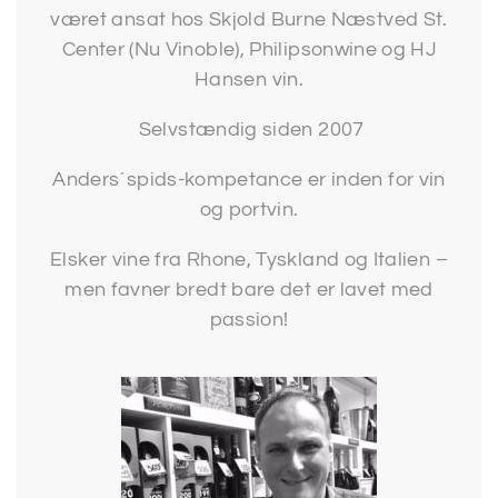
været ansat hos Skjold Burne Næstved St.
SP
Center (Nu Vinoble), Philipsonwine og HJ
Hansen vin.
SM
Selvstændig siden 2007
Anders´spids-kompetance er inden for vin
og portvin.
Elsker vine fra Rhone, Tyskland og Italien –
men favner bredt bare det er lavet med
passion!